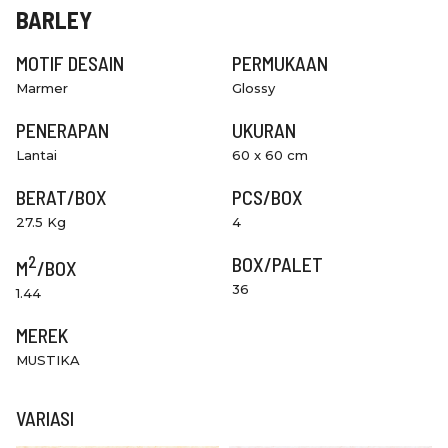
BARLEY
MOTIF DESAIN
PERMUKAAN
Marmer
Glossy
PENERAPAN
UKURAN
Lantai
60 x 60 cm
BERAT/BOX
PCS/BOX
27.5 Kg
4
2
BOX/PALET
M
/BOX
36
1.44
MEREK
MUSTIKA
VARIASI