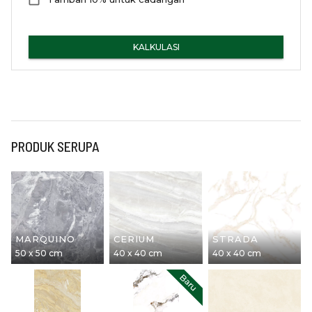
KALKULASI
PRODUK SERUPA
MARQUINO
CERIUM
STRADA
50 x 50 cm
40 x 40 cm
40 x 40 cm
Baru