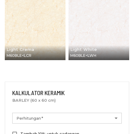
Light Crema
Light White
M60BLE<LCR
M60BLE<LWH
KALKULATOR KERAMIK
BARLEY (60 x 60 cm)
Perhitungan
*
Tambah 10% untuk cadangan