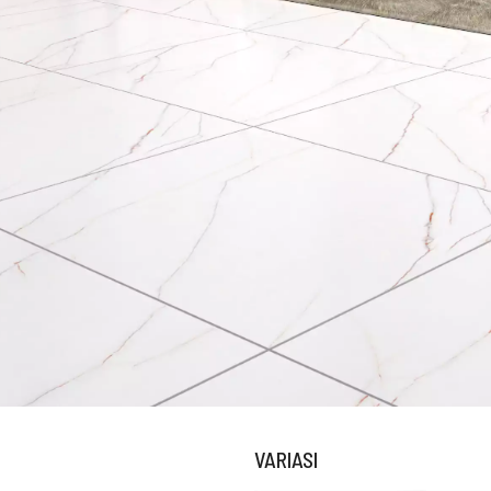
LIHAT SEMUA
UKURAN
10 x 20 cm
25 x 25 cm
40 x 40 cm
VARIASI