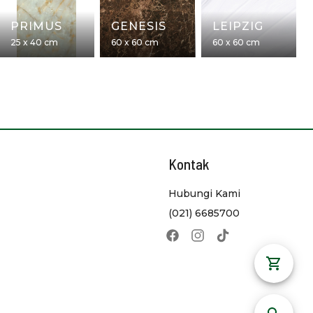
PRIMUS
GENESIS
LEIPZIG
25 x 40 cm
60 x 60 cm
60 x 60 cm
Kontak
Hubungi Kami
(021) 6685700