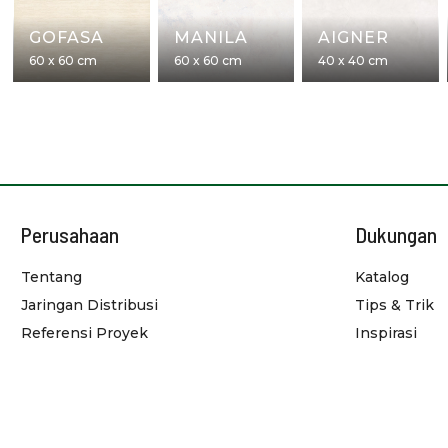
GOFASA
MANILA
AIGNER
60 x 60 cm
60 x 60 cm
40 x 40 cm
Perusahaan
Dukungan
Tentang
Katalog
Jaringan Distribusi
Tips & Trik
Referensi Proyek
Inspirasi