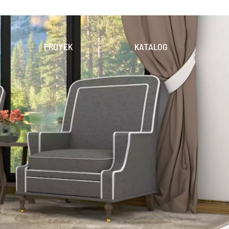
PROYEK
KATALOG
OLEKSI
PRODUK
DIGITAL
EKSI
UNDUH KATALOG
PENERAPAN
KERAMIK
DINDING
LANTAI