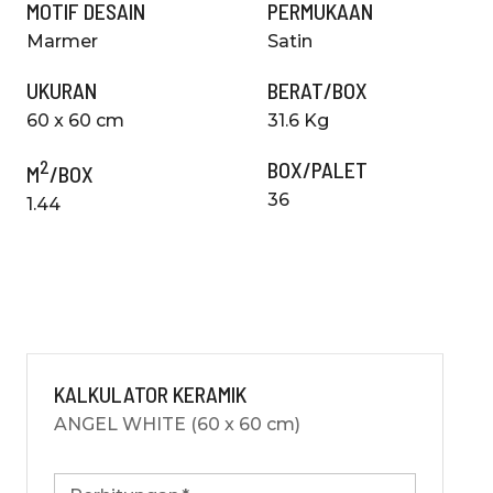
MOTIF DESAIN
PERMUKAAN
Marmer
Satin
UKURAN
BERAT/BOX
60 x 60 cm
31.6 Kg
2
BOX/PALET
M
/BOX
36
1.44
KALKULATOR KERAMIK
ANGEL WHITE (60 x 60 cm)