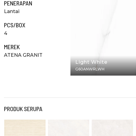
PENERAPAN
Lantai
PCS/BOX
4
MEREK
ATENA GRANIT
Light White
G60ANWRLWH
PRODUK SERUPA