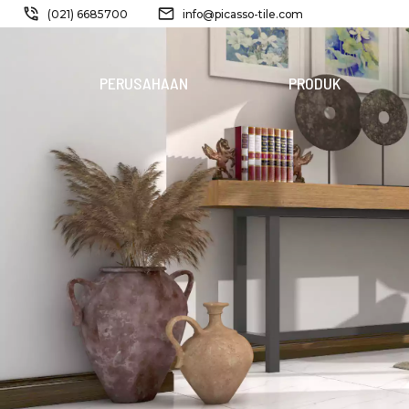
(021) 6685700
info@picasso-tile.com
PERUSAHAAN
PRODUK
PRODUK
BARU
FERRIDE
STORM
PINATUBO