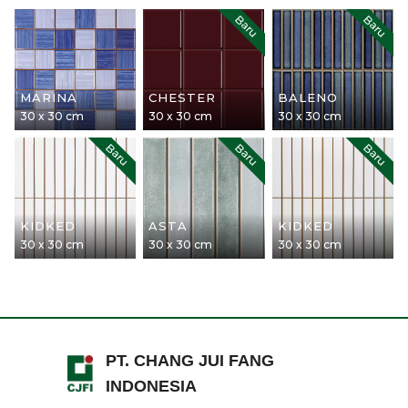
Baru
Baru
MARINA
CHESTER
BALENO
30 x 30 cm
30 x 30 cm
30 x 30 cm
Baru
Baru
Baru
KIDKED
ASTA
KIDKED
30 x 30 cm
30 x 30 cm
30 x 30 cm
PT. CHANG JUI FANG
INDONESIA