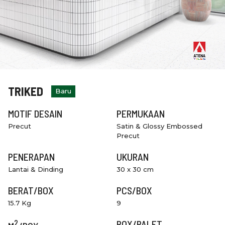
TRIKED
Baru
MOTIF DESAIN
PERMUKAAN
Precut
Satin & Glossy Embossed
Precut
PENERAPAN
UKURAN
Lantai & Dinding
30 x 30 cm
BERAT/BOX
PCS/BOX
15.7 Kg
9
2
BOX/PALET