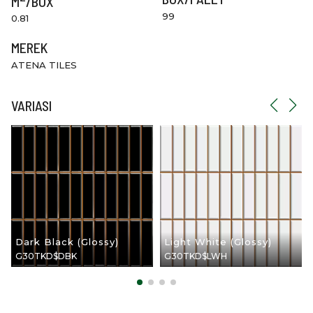
M
/BOX
99
0.81
MEREK
ATENA TILES
VARIASI
Dark Black (glossy)
Light White (glossy)
G30TKD$DBK
G30TKD$LWH