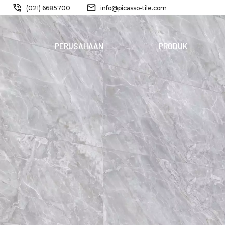
(021) 6685700
info@picasso-tile.com
PERUSAHAAN
PRODUK
PRODUK
BARU
FERRIDE
STORM
PINATUBO