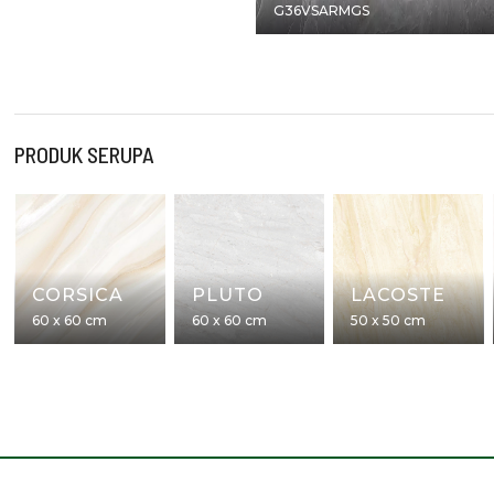
G36VSARMGS
PRODUK SERUPA
CORSICA
PLUTO
LACOSTE
60 x 60 cm
60 x 60 cm
50 x 50 cm