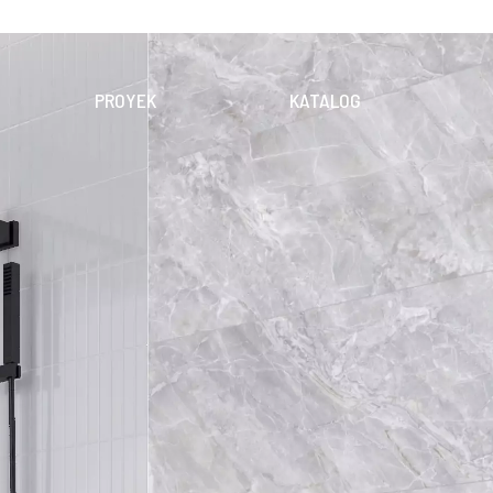
PROYEK
KATALOG
OLEKSI
PRODUK
DIGITAL
EKSI
UNDUH KATALOG
PENERAPAN
KERAMIK
DINDING
LANTAI