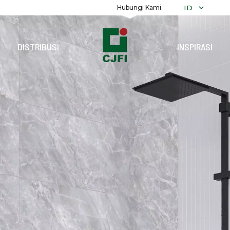
ID
Hubungi Kami
DISTRIBUSI
INSPIRASI
TELUSURI
K
SEMUA KOL
ALEXANDRIT
POLOS
MARMER
DEKORATIF
RECON
GRANITI
TERRAZZO
KAYU
BATU
PARAMARTA
REFLEKSI
PRECUT