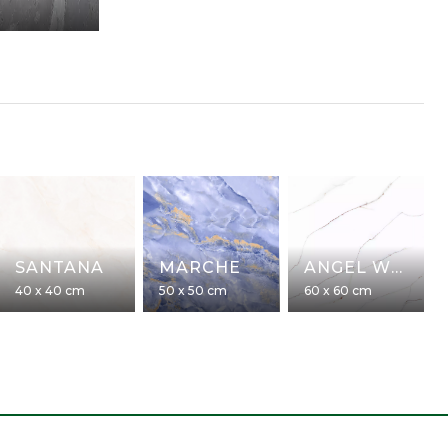
SANTANA
MARCHE
ANGEL WHITE
40 x 40 cm
50 x 50 cm
60 x 60 cm