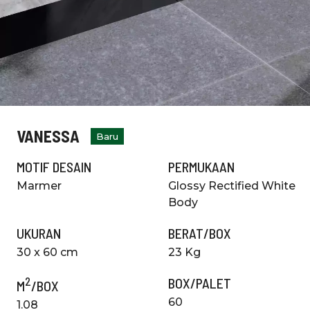
VANESSA
Baru
MOTIF DESAIN
PERMUKAAN
Marmer
Glossy Rectified White
Body
UKURAN
BERAT/BOX
30 x 60 cm
23 Kg
2
BOX/PALET
M
/BOX
60
1.08