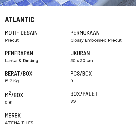
ATLANTIC
MOTIF DESAIN
PERMUKAAN
Precut
Glossy Embossed Precut
PENERAPAN
UKURAN
Lantai & Dinding
30 x 30 cm
BERAT/BOX
PCS/BOX
15.7 Kg
9
2
BOX/PALET
M
/BOX
99
0.81
MEREK
ATENA TILES