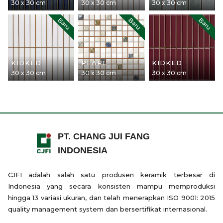
30 x 30 cm
30 x 30 cm
30 x 30 cm
Baru
Baru
Baru
KIDKED
PEARL
KIDKED
30 x 30 cm
30 x 30 cm
30 x 30 cm
PT. CHANG JUI FANG
INDONESIA
CJFI adalah salah satu produsen keramik terbesar di
Indonesia yang secara konsisten mampu memproduksi
hingga 13 variasi ukuran, dan telah menerapkan ISO 9001: 2015
quality management system dan bersertifikat internasional.