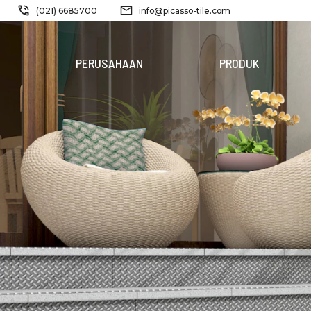
(021) 6685700
info@picasso-tile.com
PERUSAHAAN
PRODUK
PRODUK
BARU
FERRIDE
STORM
PINATUBO