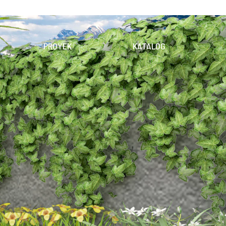
PROYEK
KATALOG
OLEKSI
PRODUK
DIGITAL
EKSI
UNDUH KATALOG
PENERAPAN
KERAMIK
DINDING
LANTAI