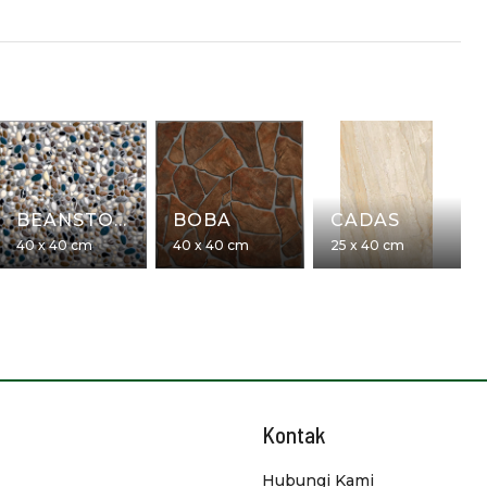
BEANSTONE
BOBA
CADAS
40 x 40 cm
40 x 40 cm
25 x 40 cm
Kontak
Hubungi Kami