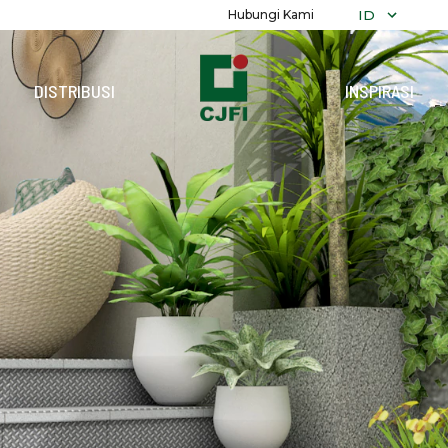
ID
Hubungi Kami
DISTRIBUSI
INSPIRASI
TELUSURI
K
SEMUA KOL
ALEXANDRIT
POLOS
MARMER
DEKORATIF
RECON
GRANITI
TERRAZZO
KAYU
BATU
PARAMARTA
REFLEKSI
PRECUT