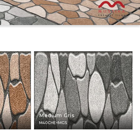
Medium Gris
M40CHE<MGS