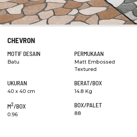
CHEVRON
MOTIF DESAIN
PERMUKAAN
Batu
Matt Embossed
Textured
UKURAN
BERAT/BOX
40 x 40 cm
14.8 Kg
2
BOX/PALET
M
/BOX
88
0.96