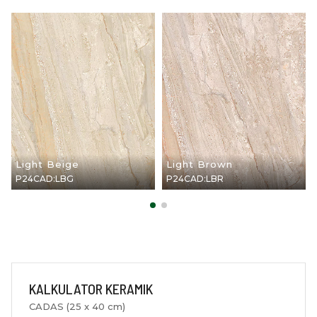
Light Beige
Light Brown
P24CAD:LBG
P24CAD:LBR
KALKULATOR KERAMIK
CADAS (25 x 40 cm)