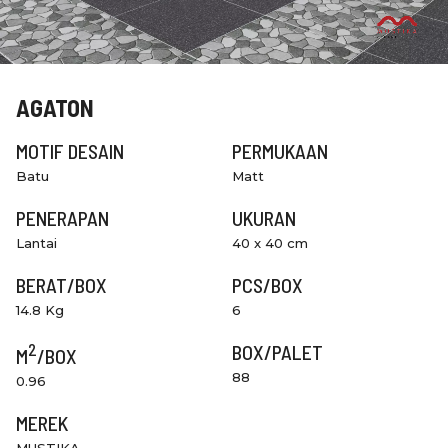
AGATON
MOTIF DESAIN
PERMUKAAN
Batu
Matt
PENERAPAN
UKURAN
Lantai
40 x 40 cm
BERAT/BOX
PCS/BOX
14.8 Kg
6
2
BOX/PALET
M
/BOX
88
0.96
MEREK
MUSTIKA