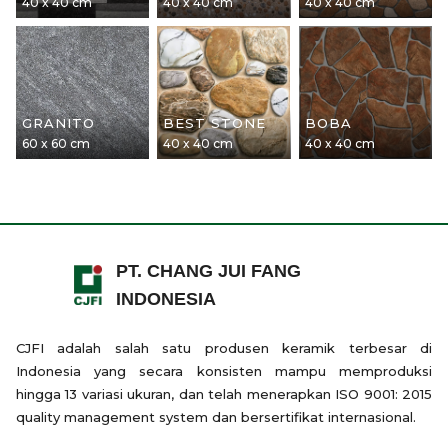
40 x 40 cm
40 x 40 cm
40 x 40 cm
GRANITO
BEST STONE
BOBA
60 x 60 cm
40 x 40 cm
40 x 40 cm
PT. CHANG JUI FANG
INDONESIA
CJFI adalah salah satu produsen keramik terbesar di
Indonesia yang secara konsisten mampu memproduksi
hingga 13 variasi ukuran, dan telah menerapkan ISO 9001: 2015
quality management system dan bersertifikat internasional.