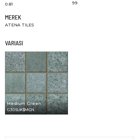
99
0.81
MEREK
ATENA TILES
VARIASI
Medium Green
G30SUK$MGN