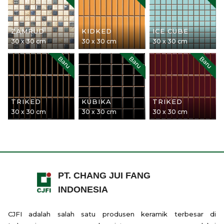
ZAMRUD
KIDKED
ICE CUBE
30 x 30 cm
30 x 30 cm
30 x 30 cm
Baru
Baru
Baru
TRIKED
KUBIKA
TRIKED
30 x 30 cm
30 x 30 cm
30 x 30 cm
PT. CHANG JUI FANG
INDONESIA
CJFI adalah salah satu produsen keramik terbesar di