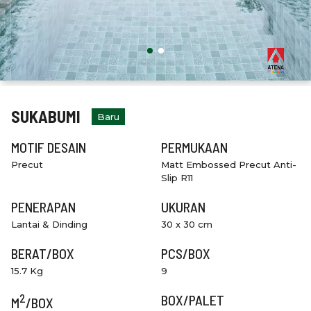
SUKABUMI
Baru
MOTIF DESAIN
PERMUKAAN
Precut
Matt Embossed Precut Anti-
Slip R11
PENERAPAN
UKURAN
Lantai & Dinding
30 x 30 cm
BERAT/BOX
PCS/BOX
15.7 Kg
9
2
BOX/PALET
M
/BOX